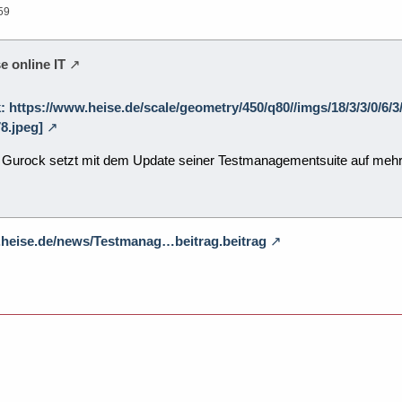
59
e online IT
k: https://www.heise.de/scale/geometry/450/q80//imgs/18/3/3/0/6/
8.jpeg]
urock setzt mit dem Update seiner Testmanagementsuite auf mehr S
.heise.de/news/Testmanag…beitrag.beitrag