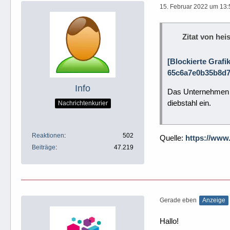
15. Februar 2022 um 13:
Zitat von heis
[Blockierte Grafi
65c6a7e0b35b8d7
Info
Das Unternehmen G
diebstahl ein.
Nachrichtenkurier
Reaktionen
502
Quelle:
https://www
Beiträge
47.219
Gerade eben
Anzeige
Hallo!