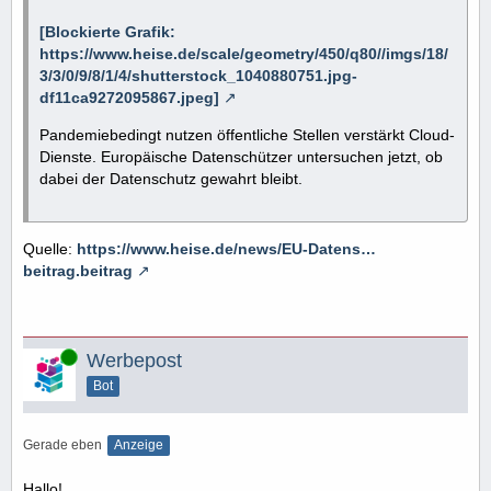
[Blockierte Grafik:
https://www.heise.de/scale/geometry/450/q80//imgs/18/
3/3/0/9/8/1/4/shutterstock_1040880751.jpg-
df11ca9272095867.jpeg]
Pandemiebedingt nutzen öffentliche Stellen verstärkt Cloud-
Dienste. Europäische Datenschützer untersuchen jetzt, ob
dabei der Datenschutz gewahrt bleibt.
Quelle:
https://www.heise.de/news/EU-Datens…
beitrag.beitrag
Online
Werbepost
Bot
Gerade eben
Anzeige
Hallo!