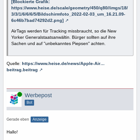
[Blockierte Grafik:
https://www.heise.de/scale/geometry/450/q80//imgs/18/
3/3/1/6/6/6/5/Bildschirmfoto_2022-02-03_um_16.21.09-
6c46b7bad74292d2.png]
AirTags werden für Tracking missbraucht, so die New
Yorker Generalstaatsanwältin. Bürger sollten auf ihre
Sachen und auf "unbekanntes Piepsen" achten.
Quelle:
https://www.heise.de/news/Apple-Air…
beitrag.beitrag
Online
Werbepost
Bot
Gerade eben
Anzeige
Hallo!