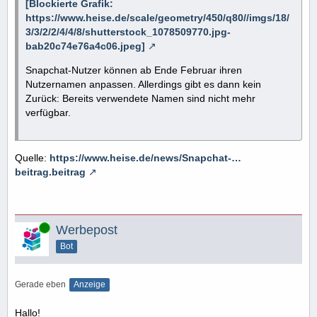
[Blockierte Grafik:
https://www.heise.de/scale/geometry/450/q80//imgs/18/
3/3/2/2/4/4/8/shutterstock_1078509770.jpg-
bab20c74e76a4c06.jpeg]
Snapchat-Nutzer können ab Ende Februar ihren
Nutzernamen anpassen. Allerdings gibt es dann kein
Zurück: Bereits verwendete Namen sind nicht mehr
verfügbar.
Quelle:
https://www.heise.de/news/Snapchat-…
beitrag.beitrag
Online
Werbepost
Bot
Gerade eben
Anzeige
Hallo!