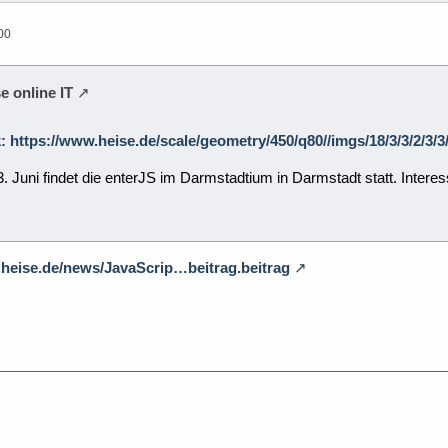
00
e online IT
k: https://www.heise.de/scale/geometry/450/q80//imgs/18/3/3/2/3
. Juni findet die enterJS im Darmstadtium in Darmstadt statt. Intere
.heise.de/news/JavaScrip…beitrag.beitrag