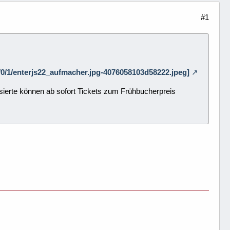
#1
/3/0/1/enterjs22_aufmacher.jpg-4076058103d58222.jpeg]
ssierte können ab sofort Tickets zum Frühbucherpreis