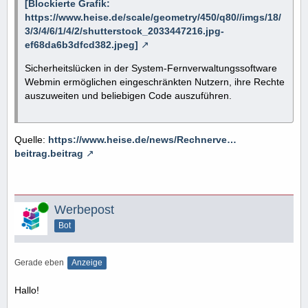
[Blockierte Grafik:
https://www.heise.de/scale/geometry/450/q80//imgs/18/
3/3/4/6/1/4/2/shutterstock_2033447216.jpg-
ef68da6b3dfcd382.jpeg]
Sicherheitslücken in der System-Fernverwaltungssoftware
Webmin ermöglichen eingeschränkten Nutzern, ihre Rechte
auszuweiten und beliebigen Code auszuführen.
Quelle:
https://www.heise.de/news/Rechnerve…
beitrag.beitrag
Online
Werbepost
Bot
Gerade eben
Anzeige
Hallo!