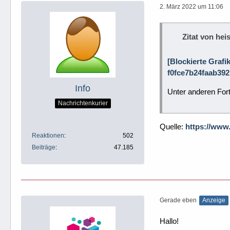
2. März 2022 um 11:06
Zitat von heis
[Blockierte Grafi
f0fce7b24faab392
Info
Unter anderen Fort
Nachrichtenkurier
Quelle:
https://www
Reaktionen
502
Beiträge
47.185
Gerade eben
Anzeige
Hallo!