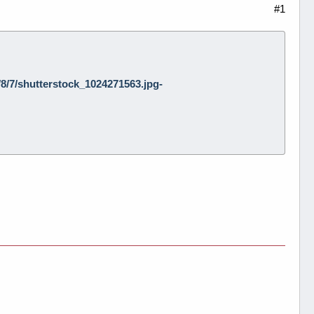
#1
2/8/7/shutterstock_1024271563.jpg-