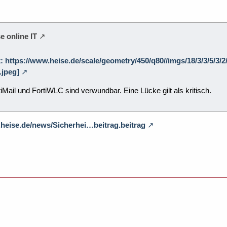
e online IT
k: https://www.heise.de/scale/geometry/450/q80//imgs/18/3/3/5/3/
.jpeg]
iMail und FortiWLC sind verwundbar. Eine Lücke gilt als kritisch.
.heise.de/news/Sicherhei…beitrag.beitrag