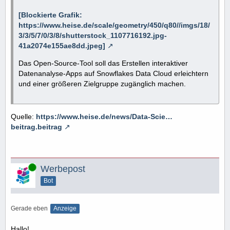
[Blockierte Grafik:
https://www.heise.de/scale/geometry/450/q80//imgs/18/
3/3/5/7/0/3/8/shutterstock_1107716192.jpg-
41a2074e155ae8dd.jpeg]
Das Open-Source-Tool soll das Erstellen interaktiver
Datenanalyse-Apps auf Snowflakes Data Cloud erleichtern
und einer größeren Zielgruppe zugänglich machen.
Quelle:
https://www.heise.de/news/Data-Scie…
beitrag.beitrag
Online
Werbepost
Bot
Gerade eben
Anzeige
Hallo!