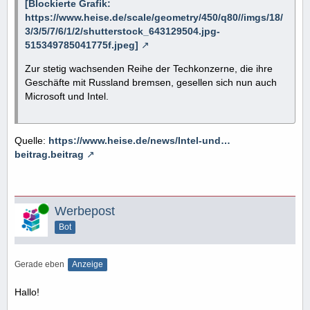
[Blockierte Grafik:
https://www.heise.de/scale/geometry/450/q80//imgs/18/
3/3/5/7/6/1/2/shutterstock_643129504.jpg-
515349785041775f.jpeg]
Zur stetig wachsenden Reihe der Techkonzerne, die ihre
Geschäfte mit Russland bremsen, gesellen sich nun auch
Microsoft und Intel.
Quelle:
https://www.heise.de/news/Intel-und…
beitrag.beitrag
Online
Werbepost
Bot
Gerade eben
Anzeige
Hallo!