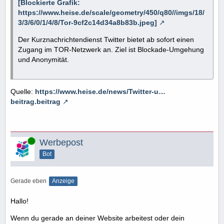
[Blockierte Grafik:
https://www.heise.de/scale/geometry/450/q80//imgs/18/
3/3/6/0/1/4/8/Tor-9cf2c14d34a8b83b.jpeg]
Der Kurznachrichtendienst Twitter bietet ab sofort einen
Zugang im TOR-Netzwerk an. Ziel ist Blockade-Umgehung
und Anonymität.
Quelle:
https://www.heise.de/news/Twitter-u…
beitrag.beitrag
Online
Werbepost
Bot
Gerade eben
Anzeige
Hallo!
Wenn du gerade an deiner Website arbeitest oder dein