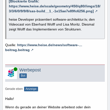
[Blockierte Grafik:
https://www.heise.de/scale/geometry/450/q80//imgs/18/
3/3/6/0/9/9/8/sas-build__1_-1e15ae7e89fc6256.png]
heise Developer präsentiert software-architektur.tv, den
Videocast von Eberhard Wolff und Lisa Moritz. Diesmal
zeigt Wolff das Implementieren von Strukturen.
Quelle:
https://www.heise.de/news/software-…
beitrag.beitrag
Online
Werbepost
Bot
Gerade eben
Anzeige
Hallo!
Wenn du gerade an deiner Website arbeitest oder dein