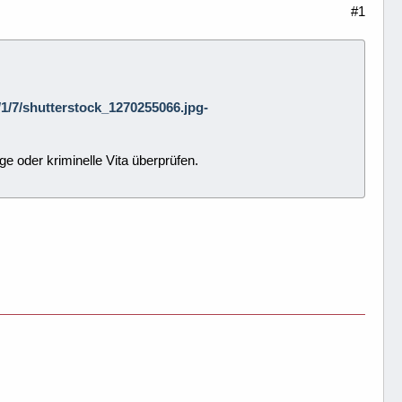
#1
1/1/7/shutterstock_1270255066.jpg-
e oder kriminelle Vita überprüfen.