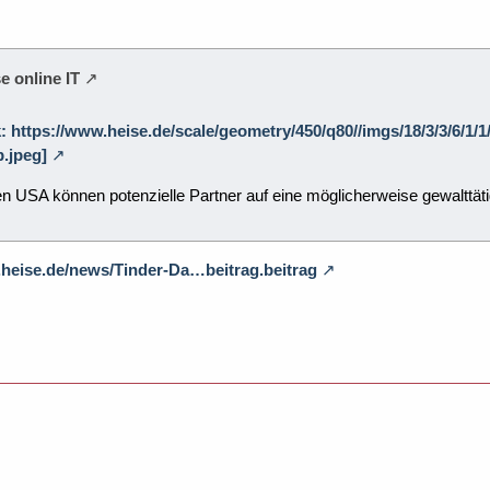
e online IT
k: https://www.heise.de/scale/geometry/450/q80//imgs/18/3/3/6/1/
.jpeg]
en USA können potenzielle Partner auf eine möglicherweise gewalttätig
.heise.de/news/Tinder-Da…beitrag.beitrag