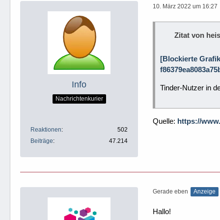
10. März 2022 um 16:27
Zitat von heis
[Blockierte Grafi
f86379ea8083a75b
Info
Tinder-Nutzer in d
Nachrichtenkurier
Quelle:
https://www
Reaktionen
502
Beiträge
47.214
Gerade eben
Anzeige
Hallo!