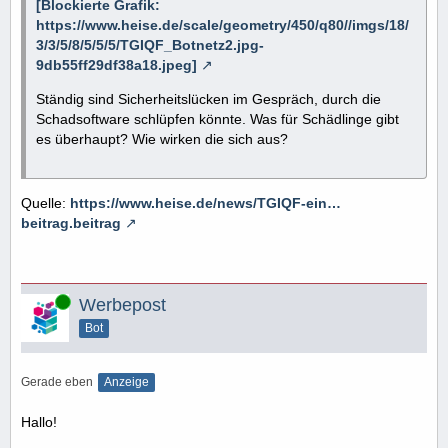
[Blockierte Grafik:
https://www.heise.de/scale/geometry/450/q80//imgs/18/
3/3/5/8/5/5/5/TGIQF_Botnetz2.jpg-
9db55ff29df38a18.jpeg]
Ständig sind Sicherheitslücken im Gespräch, durch die
Schadsoftware schlüpfen könnte. Was für Schädlinge gibt
es überhaupt? Wie wirken die sich aus?
Quelle:
https://www.heise.de/news/TGIQF-ein…
beitrag.beitrag
Online
Werbepost
Bot
Gerade eben
Anzeige
Hallo!