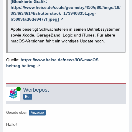
[Blockierte Grafik:
https://www.heise.de/scale/geometry/450/q80//imgs/18/
3/3/6/3/9/1/4/shutterstock_1739408351.jpg-
b5889fad6de9477f.jpeg]
Apple beseitigt Schwachstellen in seinen Betriebssystemen
sowie Xcode, GarageBand, Logic und iTunes. Für ältere
macOS-Versionen fehlt ein wichtiges Update noch.
Quelle:
https://www.heise.de/news/iOS-macOS…
beitrag.beitrag
Online
Werbepost
Bot
Gerade eben
Anzeige
Hallo!