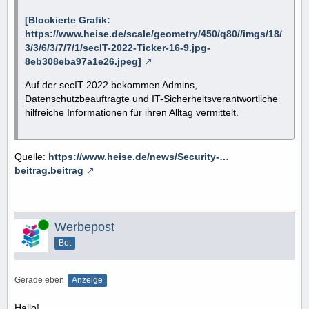
[Blockierte Grafik:
https://www.heise.de/scale/geometry/450/q80//imgs/18/
3/3/6/3/7/7/1/secIT-2022-Ticker-16-9.jpg-
8eb308eba97a1e26.jpeg]
Auf der secIT 2022 bekommen Admins,
Datenschutzbeauftragte und IT-Sicherheitsverantwortliche
hilfreiche Informationen für ihren Alltag vermittelt.
Quelle:
https://www.heise.de/news/Security-…
beitrag.beitrag
Online
Werbepost
Bot
Gerade eben
Anzeige
Hallo!