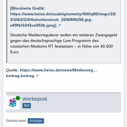
[Blockierte Grafik:
https://www.heise.de/scale/geometry/450/q80//imgs/18/
3/3/8/2/2/4/4/shutterstock_1696906258.jpg-
e89fbf1043ce053b.jpeg]
Deutsche Medienregulierer wollen ein weiteres Zwangsgeld
gegen das deutschsprachige Live-Programm des
russischen Mediums RT festsetzen – in Höhe von 40.000
Euro
Quelle:
https://www.heise.de/news/Medienreg…
beitrag.beitrag
Online
Werbepost
Bot
Gerade eben
Anzeige