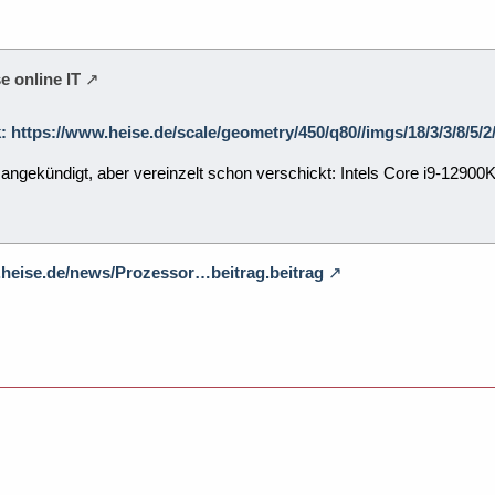
e online IT
k: https://www.heise.de/scale/geometry/450/q80//imgs/18/3/3/8/5
ht angekündigt, aber vereinzelt schon verschickt: Intels Core i9-1
.heise.de/news/Prozessor…beitrag.beitrag