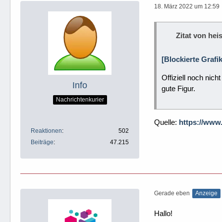
18. März 2022 um 12:59
Zitat von heis
[Blockierte Grafi
Offiziell noch nic
Info
gute Figur.
Nachrichtenkurier
Quelle:
https://www
Reaktionen
502
Beiträge
47.215
Gerade eben
Anzeige
Hallo!