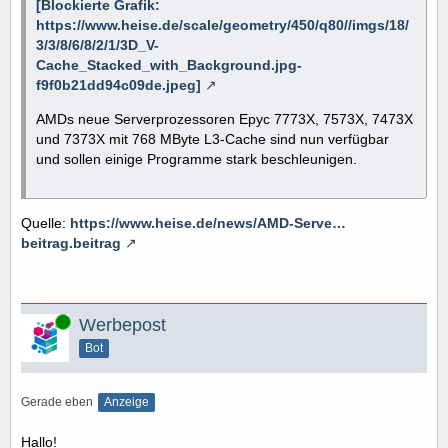
[Blockierte Grafik:
https://www.heise.de/scale/geometry/450/q80//imgs/18/
3/3/8/6/8/2/1/3D_V-
Cache_Stacked_with_Background.jpg-
f9f0b21dd94c09de.jpeg]
AMDs neue Serverprozessoren Epyc 7773X, 7573X, 7473X
und 7373X mit 768 MByte L3-Cache sind nun verfügbar
und sollen einige Programme stark beschleunigen.
Quelle:
https://www.heise.de/news/AMD-Serve…
beitrag.beitrag
Online
Werbepost
Bot
Gerade eben
Anzeige
Hallo!