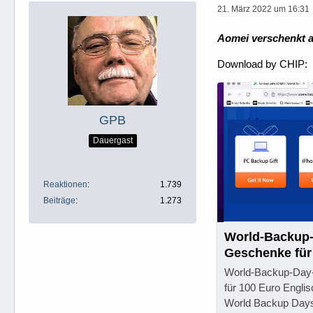
21. März 2022 um 16:31
Aomei verschenkt a
Download by CHIP:
GPB
Dauergast
Reaktionen
1.739
Beiträge
1.273
World-Backup-
Geschenke für
World-Backup-Day-
für 100 Euro Engli
World Backup Days