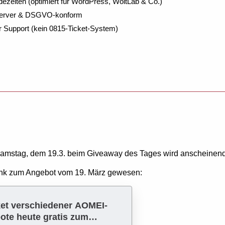
dezeiten (optimiert für WordPress, WoltLab & Co.)
Server & DSGVO-konform
r Support (kein 0815-Ticket-System)
amstag, dem 19.3. beim Giveaway des Tages wird anscheinen
Link zum Angebot vom 19. März gewesen:
et verschiedener AOMEI-
te heute gratis zum