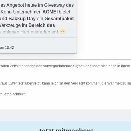
!
es Angebot heute im Giveaway des
-Kong-Unternehmen
AOMEI
bietet
rld Backup Day
ein
Gesamtpaket
-Werkzeuge
im Bereich des
tenlosen Herunterladen an!
 Werbepräsentation:
um 18:42
per Pro:
($0,00 $39,95)
den Zeitalter bescheiden vorwegnehmende Signatur befindet sich noch in ihrem Her
uverlässige Sicherungs-, Klon- und
ssoftware für Windows.
Die beste
l Kraus: „Wer jetzt übertreibt, kann leicht in den Verdacht kommen, die Wahrheit zu s
eien, euer System, eure Partition
o, ergo schnurr'.
e zu sichern.
ems
…
Jetzt mitmachen!