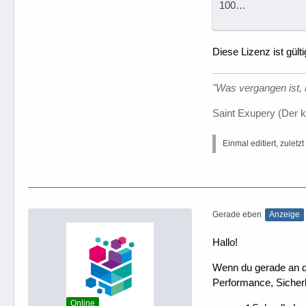
100…
Diese Lizenz ist gülti
"Was vergangen ist, i
Saint Exupery (Der k
Einmal editiert, zuletz
Gerade eben
Anzeige
Hallo!
Wenn du gerade an dei
Performance, Sicherh
Online