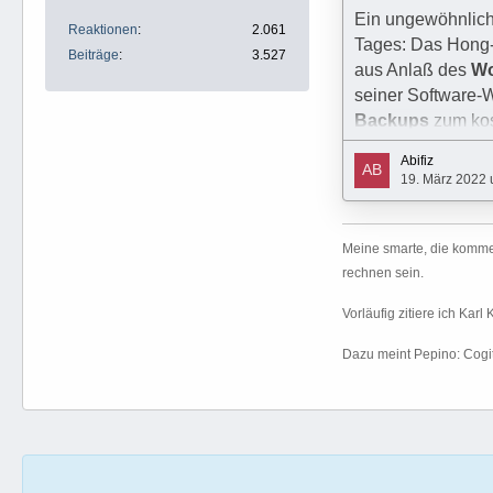
Herunterladen
Ein ungewöhnlich
Reaktionen
2.061
Tages: Das Hong
Beiträge
3.527
aus Anlaß des
Wo
seiner Software
Backups
zum kos
Abifiz
Aus der dortigen
19. März 2022 
"
AOMEI Backup
Meine smarte, die kommen
rechnen sein.
Allmächtige und z
Synchronisierung
Vorläufig zitiere ich Kar
Wahl, um eure Dat
Dazu meint Pepino: Cogit
und eure Laufwerk
Klonen des Syst