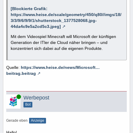
[Blockierte Grafik:
https://www.heise.de/scale/geometry/450/q80//imgs/18/
3/3/9/6/9/9/1/shutterstock_1377528068.jpg-
44da4c9e5a2cd5c3.jpeg]
Mit dem Videospiel Minecraft will Microsoft der künftigen
Generation der ITler die Cloud näher bringen – und
konzentriert sich dabei auf die eigenen Produkte.
Quelle:
https://www.heise.de/news/Microsoft…
beitrag.beitrag
Online
Werbepost
Bot
Gerade eben
Anzeige
Hallo!