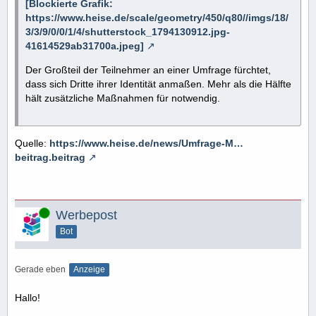
[Blockierte Grafik:
https://www.heise.de/scale/geometry/450/q80//imgs/18/
3/3/9/0/0/1/4/shutterstock_1794130912.jpg-
41614529ab31700a.jpeg]
Der Großteil der Teilnehmer an einer Umfrage fürchtet,
dass sich Dritte ihrer Identität anmaßen. Mehr als die Hälfte
hält zusätzliche Maßnahmen für notwendig.
Quelle:
https://www.heise.de/news/Umfrage-M…
beitrag.beitrag
Online
Werbepost
Bot
Gerade eben
Anzeige
Hallo!