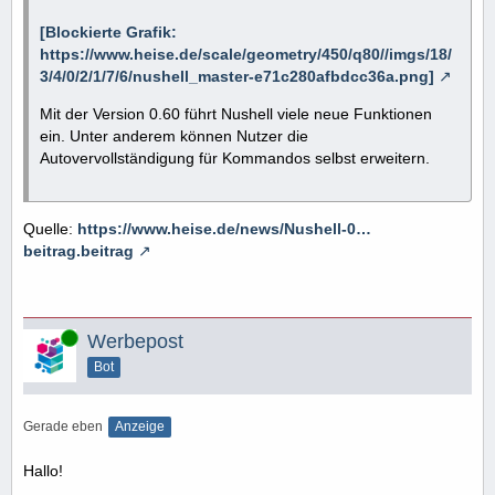
[Blockierte Grafik:
https://www.heise.de/scale/geometry/450/q80//imgs/18/
3/4/0/2/1/7/6/nushell_master-e71c280afbdcc36a.png]
Mit der Version 0.60 führt Nushell viele neue Funktionen
ein. Unter anderem können Nutzer die
Autovervollständigung für Kommandos selbst erweitern.
Quelle:
https://www.heise.de/news/Nushell-0…
beitrag.beitrag
Online
Werbepost
Bot
Gerade eben
Anzeige
Hallo!