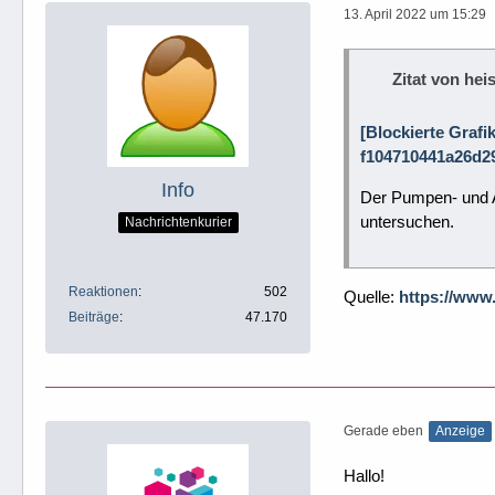
13. April 2022 um 15:29
Zitat von heis
[Blockierte Grafi
f104710441a26d29
Info
Der Pumpen- und Ar
untersuchen.
Nachrichtenkurier
Reaktionen
502
Quelle:
https://www
Beiträge
47.170
Gerade eben
Anzeige
Hallo!