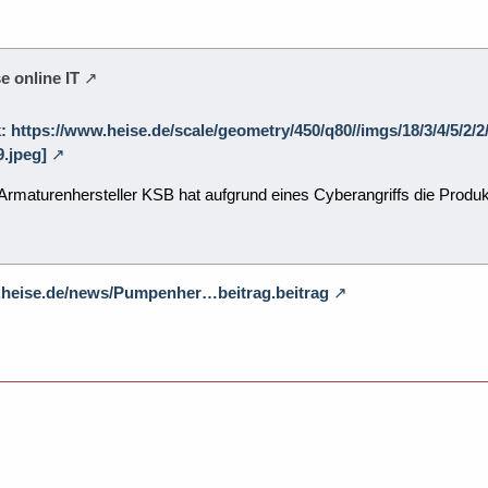
e online IT
k: https://www.heise.de/scale/geometry/450/q80//imgs/18/3/4/5/2/
.jpeg]
maturenhersteller KSB hat aufgrund eines Cyberangriffs die Produkt
.heise.de/news/Pumpenher…beitrag.beitrag