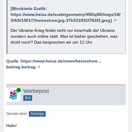
[Blockierte Grafik:
https://www.heise.de/scale/geometry/450/q80//imgs/18/
3/4/5/1/8/1/7/heiseshow.jpg-37b531ff31f763f2.jpeg]
Der Ukraine-Krieg findet nicht nur innerhalb der Ukraine,
sondern auch online statt. Was ist bisher geschehen, was
droht noch? Das besprechen wir um 12 Uhr.
Quelle:
https://www.heise.de/news/heiseshow…
beitrag.beitrag
Online
Werbepost
Bot
Gerade eben
Anzeige
Hallo!