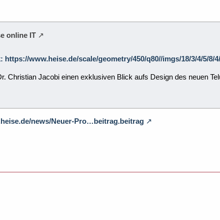
e online IT
k: https://www.heise.de/scale/geometry/450/q80//imgs/18/3/4/5/8
 Dr. Christian Jacobi einen exklusiven Blick aufs Design des neuen
.heise.de/news/Neuer-Pro…beitrag.beitrag