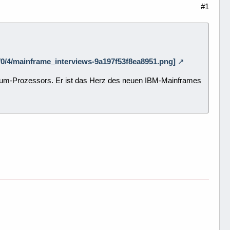
#1
/4/0/4/mainframe_interviews-9a197f53f8ea8951.png]
 Telum-Prozessors. Er ist das Herz des neuen IBM-Mainframes