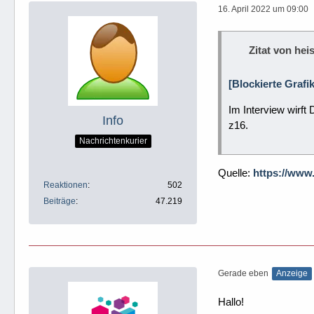
16. April 2022 um 09:00
Zitat von heis
[Blockierte Grafi
Im Interview wirft
Info
z16.
Nachrichtenkurier
Quelle:
https://www
Reaktionen
502
Beiträge
47.219
Gerade eben
Anzeige
Hallo!