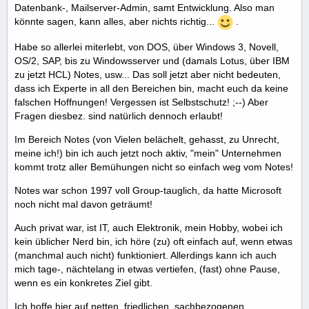
Datenbank-, Mailserver-Admin, samt Entwicklung. Also man
könnte sagen, kann alles, aber nichts richtig...
.
Habe so allerlei miterlebt, von DOS, über Windows 3, Novell,
OS/2, SAP, bis zu Windowsserver und (damals Lotus, über IBM
zu jetzt HCL) Notes, usw... Das soll jetzt aber nicht bedeuten,
dass ich Experte in all den Bereichen bin, macht euch da keine
falschen Hoffnungen! Vergessen ist Selbstschutz! ;--) Aber
Fragen diesbez. sind natürlich dennoch erlaubt!
Im Bereich Notes (von Vielen belächelt, gehasst, zu Unrecht,
meine ich!) bin ich auch jetzt noch aktiv, "mein" Unternehmen
kommt trotz aller Bemühungen nicht so einfach weg vom Notes!
Notes war schon 1997 voll Group-tauglich, da hatte Microsoft
noch nicht mal davon geträumt!
Auch privat war, ist IT, auch Elektronik, mein Hobby, wobei ich
kein üblicher Nerd bin, ich höre (zu) oft einfach auf, wenn etwas
(manchmal auch nicht) funktioniert. Allerdings kann ich auch
mich tage-, nächtelang in etwas vertiefen, (fast) ohne Pause,
wenn es ein konkretes Ziel gibt.
Ich hoffe hier auf netten, friedlichen, sachbezogenen