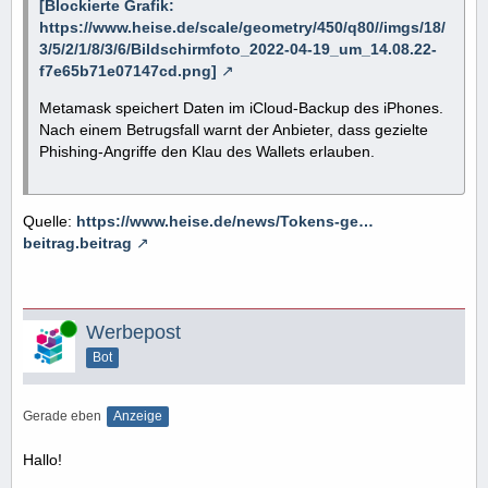
[Blockierte Grafik:
https://www.heise.de/scale/geometry/450/q80//imgs/18/
3/5/2/1/8/3/6/Bildschirmfoto_2022-04-19_um_14.08.22-
f7e65b71e07147cd.png]
Metamask speichert Daten im iCloud-Backup des iPhones.
Nach einem Betrugsfall warnt der Anbieter, dass gezielte
Phishing-Angriffe den Klau des Wallets erlauben.
Quelle:
https://www.heise.de/news/Tokens-ge…
beitrag.beitrag
Online
Werbepost
Bot
Gerade eben
Anzeige
Hallo!