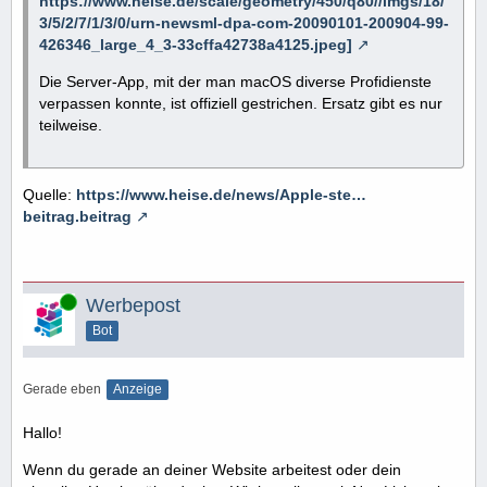
https://www.heise.de/scale/geometry/450/q80//imgs/18/
3/5/2/7/1/3/0/urn-newsml-dpa-com-20090101-200904-99-
426346_large_4_3-33cffa42738a4125.jpeg]
Die Server-App, mit der man macOS diverse Profidienste
verpassen konnte, ist offiziell gestrichen. Ersatz gibt es nur
teilweise.
Quelle:
https://www.heise.de/news/Apple-ste…
beitrag.beitrag
Online
Werbepost
Bot
Gerade eben
Anzeige
Hallo!
Wenn du gerade an deiner Website arbeitest oder dein