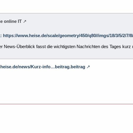
e online IT
k: https://www.heise.de/scale/geometry/450/q80//imgs/18/3/5/2/
er News-Überblick fasst die wichtigsten Nachrichten des Tages ku
.heise.de/news/Kurz-info…beitrag.beitrag