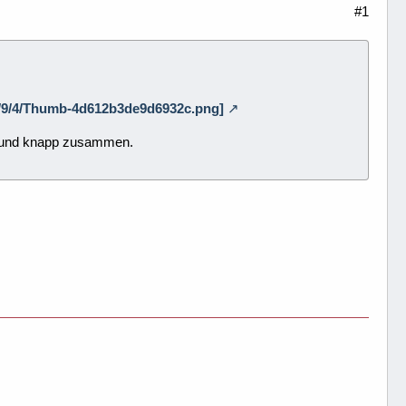
#1
7/8/9/4/Thumb-4d612b3de9d6932c.png]
rz und knapp zusammen.