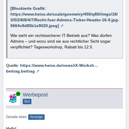
[Blockierte Grafik:
https://www.heise.de/scale/geometry/450/q80//imgs/18/
3/5/2/8/8/4/7/Recht-fuer-Admins-Ticker-Header-16-9.jpg-
5664c9d85b1e9020.jpeg]
Wie sieht ein rechtssicherer IT-Betrieb aus? Was dürfen
Admins – und wozu sind sie aus rechtlicher Sicht sogar
verpflichtet? Tagesworkshop, Rabatt bis 12.5.
Quelle:
https://www.heise.de/news/iX-Worksh…
beitrag.beitrag
Online
Werbepost
Bot
Gerade eben
Anzeige
Hallo!