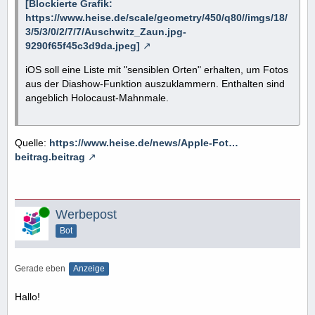
[Blockierte Grafik:
https://www.heise.de/scale/geometry/450/q80//imgs/18/
3/5/3/0/2/7/7/Auschwitz_Zaun.jpg-
9290f65f45c3d9da.jpeg]
iOS soll eine Liste mit "sensiblen Orten" erhalten, um Fotos
aus der Diashow-Funktion auszuklammern. Enthalten sind
angeblich Holocaust-Mahnmale.
Quelle:
https://www.heise.de/news/Apple-Fot…
beitrag.beitrag
Online
Werbepost
Bot
Gerade eben
Anzeige
Hallo!