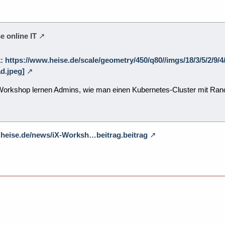
e online IT
k: https://www.heise.de/scale/geometry/450/q80//imgs/18/3/5/2/9
d.jpeg]
orkshop lernen Admins, wie man einen Kubernetes-Cluster mit Rancher
.heise.de/news/iX-Worksh…beitrag.beitrag