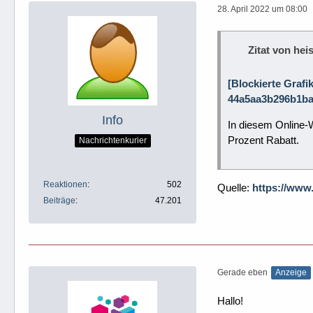
28. April 2022 um 08:00
Zitat von heis
[Blockierte Grafi
44a5aa3b296b1ba
Info
In diesem Online-W
Prozent Rabatt.
Nachrichtenkurier
Reaktionen
502
Quelle:
https://www
Beiträge
47.201
Gerade eben
Anzeige
Hallo!