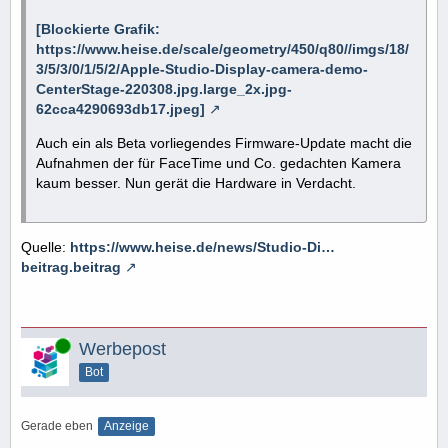
[Blockierte Grafik:
https://www.heise.de/scale/geometry/450/q80//imgs/18/
3/5/3/0/1/5/2/Apple-Studio-Display-camera-demo-
CenterStage-220308.jpg.large_2x.jpg-
62cca4290693db17.jpeg]
Auch ein als Beta vorliegendes Firmware-Update macht die
Aufnahmen der für FaceTime und Co. gedachten Kamera
kaum besser. Nun gerät die Hardware in Verdacht.
Quelle:
https://www.heise.de/news/Studio-Di…
beitrag.beitrag
Online
Werbepost
Bot
Gerade eben
Anzeige