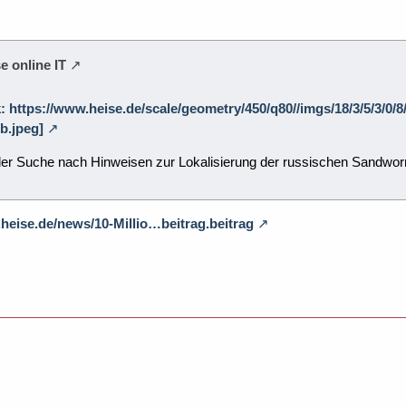
e online IT
k: https://www.heise.de/scale/geometry/450/q80//imgs/18/3/5/3/0/
b.jpeg]
der Suche nach Hinweisen zur Lokalisierung der russischen Sandwor
heise.de/news/10-Millio…beitrag.beitrag