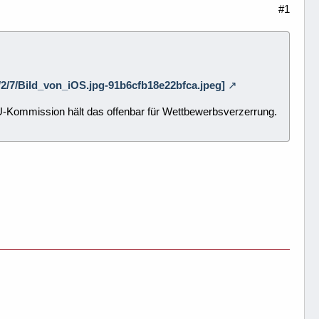
#1
8/2/7/Bild_von_iOS.jpg-91b6cfb18e22bfca.jpeg]
U-Kommission hält das offenbar für Wettbewerbsverzerrung.