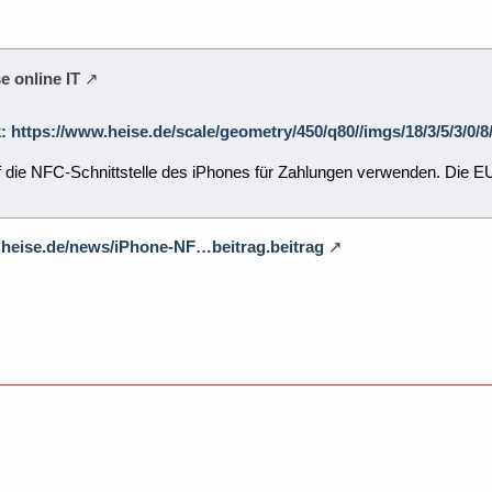
e online IT
k: https://www.heise.de/scale/geometry/450/q80//imgs/18/3/5/3/0/
f die NFC-Schnittstelle des iPhones für Zahlungen verwenden. Die E
.heise.de/news/iPhone-NF…beitrag.beitrag