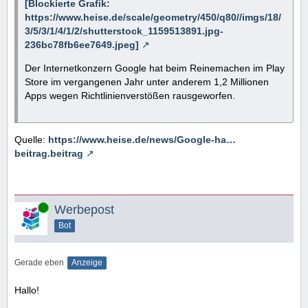
[Blockierte Grafik:
https://www.heise.de/scale/geometry/450/q80//imgs/18/
3/5/3/1/4/1/2/shutterstock_1159513891.jpg-
236bc78fb6ee7649.jpeg]
Der Internetkonzern Google hat beim Reinemachen im Play
Store im vergangenen Jahr unter anderem 1,2 Millionen
Apps wegen Richtlinienverstößen rausgeworfen.
Quelle:
https://www.heise.de/news/Google-ha…
beitrag.beitrag
Online
Werbepost
Bot
Gerade eben
Anzeige
Hallo!