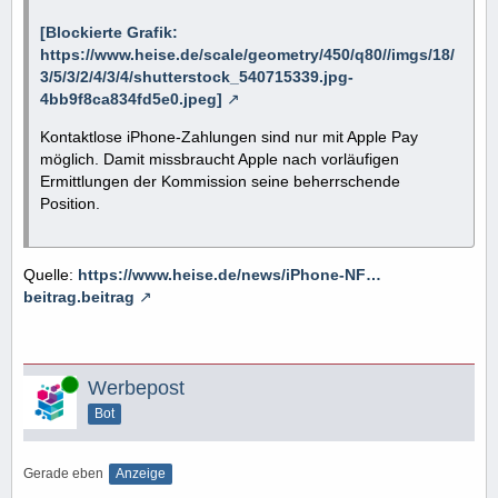
[Blockierte Grafik:
https://www.heise.de/scale/geometry/450/q80//imgs/18/
3/5/3/2/4/3/4/shutterstock_540715339.jpg-
4bb9f8ca834fd5e0.jpeg]
Kontaktlose iPhone-Zahlungen sind nur mit Apple Pay
möglich. Damit missbraucht Apple nach vorläufigen
Ermittlungen der Kommission seine beherrschende
Position.
Quelle:
https://www.heise.de/news/iPhone-NF…
beitrag.beitrag
Online
Werbepost
Bot
Gerade eben
Anzeige