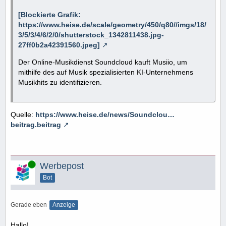
[Blockierte Grafik:
https://www.heise.de/scale/geometry/450/q80//imgs/18/
3/5/3/4/6/2/0/shutterstock_1342811438.jpg-
27ff0b2a42391560.jpeg]
Der Online-Musikdienst Soundcloud kauft Musiio, um
mithilfe des auf Musik spezialisierten KI-Unternehmens
Musikhits zu identifizieren.
Quelle:
https://www.heise.de/news/Soundclou…
beitrag.beitrag
Online
Werbepost
Bot
Gerade eben
Anzeige
Hallo!