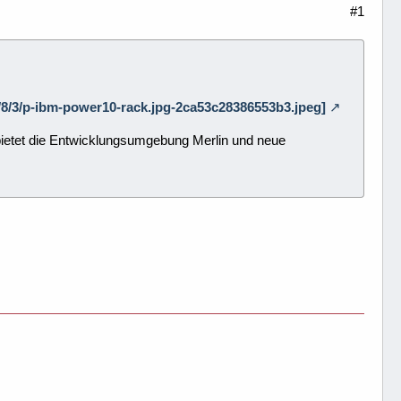
#1
/6/8/3/p-ibm-power10-rack.jpg-2ca53c28386553b3.jpeg]
d bietet die Entwicklungsumgebung Merlin und neue