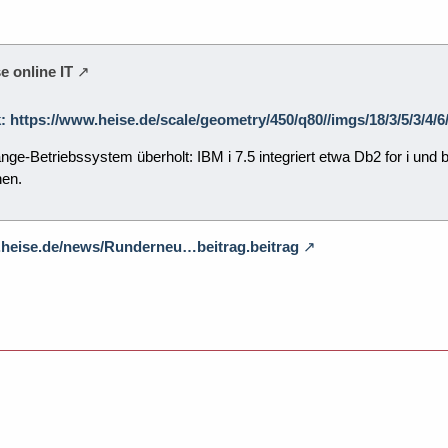
e online IT
k: https://www.heise.de/scale/geometry/450/q80//imgs/18/3/5/3/4
nge-Betriebssystem überholt: IBM i 7.5 integriert etwa Db2 for i un
nen.
.heise.de/news/Runderneu…beitrag.beitrag