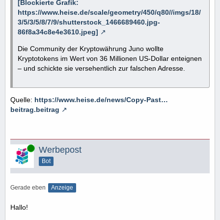
[Blockierte Grafik:
https://www.heise.de/scale/geometry/450/q80//imgs/18/
3/5/3/5/8/7/9/shutterstock_1466689460.jpg-
86f8a34c8e4e3610.jpeg]
Die Community der Kryptowährung Juno wollte
Kryptotokens im Wert von 36 Millionen US-Dollar enteignen
– und schickte sie versehentlich zur falschen Adresse.
Quelle:
https://www.heise.de/news/Copy-Past…
beitrag.beitrag
Online
Werbepost
Bot
Gerade eben
Anzeige
Hallo!