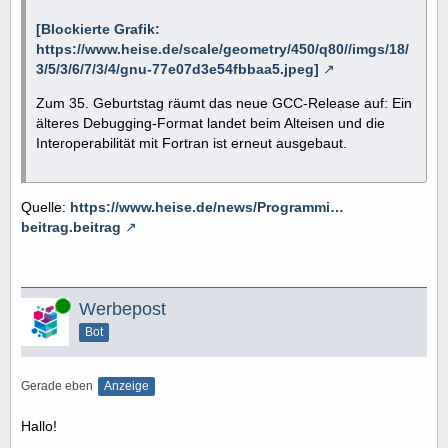
[Blockierte Grafik:
https://www.heise.de/scale/geometry/450/q80//imgs/18/
3/5/3/6/7/3/4/gnu-77e07d3e54fbbaa5.jpeg]
Zum 35. Geburtstag räumt das neue GCC-Release auf: Ein
älteres Debugging-Format landet beim Alteisen und die
Interoperabilität mit Fortran ist erneut ausgebaut.
Quelle:
https://www.heise.de/news/Programmi…
beitrag.beitrag
Online
Werbepost
Bot
Gerade eben
Anzeige
Hallo!