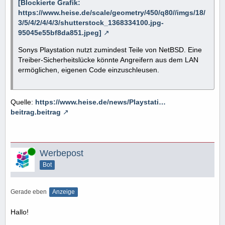
[Blockierte Grafik:
https://www.heise.de/scale/geometry/450/q80//imgs/18/
3/5/4/2/4/4/3/shutterstock_1368334100.jpg-
95045e55bf8da851.jpeg]
Sonys Playstation nutzt zumindest Teile von NetBSD. Eine
Treiber-Sicherheitslücke könnte Angreifern aus dem LAN
ermöglichen, eigenen Code einzuschleusen.
Quelle:
https://www.heise.de/news/Playstati…
beitrag.beitrag
Online
Werbepost
Bot
Gerade eben
Anzeige
Hallo!