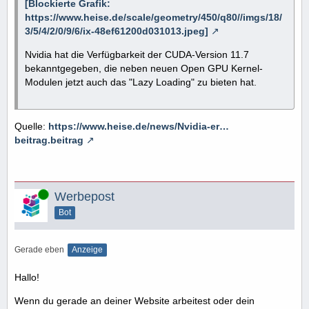
[Blockierte Grafik:
https://www.heise.de/scale/geometry/450/q80//imgs/18/
3/5/4/2/0/9/6/ix-48ef61200d031013.jpeg]
Nvidia hat die Verfügbarkeit der CUDA-Version 11.7
bekanntgegeben, die neben neuen Open GPU Kernel-
Modulen jetzt auch das "Lazy Loading" zu bieten hat.
Quelle:
https://www.heise.de/news/Nvidia-er…
beitrag.beitrag
Online
Werbepost
Bot
Gerade eben
Anzeige
Hallo!
Wenn du gerade an deiner Website arbeitest oder dein