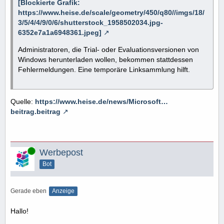
[Blockierte Grafik:
https://www.heise.de/scale/geometry/450/q80//imgs/18/
3/5/4/4/9/0/6/shutterstock_1958502034.jpg-
6352e7a1a6948361.jpeg]
Administratoren, die Trial- oder Evaluationsversionen von
Windows herunterladen wollen, bekommen stattdessen
Fehlermeldungen. Eine temporäre Linksammlung hilft.
Quelle:
https://www.heise.de/news/Microsoft…
beitrag.beitrag
Online
Werbepost
Bot
Gerade eben
Anzeige
Hallo!