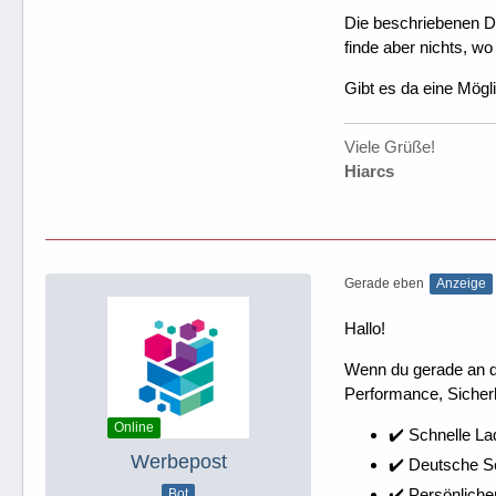
Die beschriebenen De
finde aber nichts, wo
Gibt es da eine Mögl
Viele Grüße!
Hiarcs
Gerade eben
Anzeige
Hallo!
Wenn du gerade an dei
Performance, Sicherh
Online
✔️ Schnelle La
Werbepost
✔️ Deutsche 
✔️ Persönliche
Bot