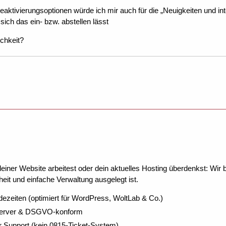
aktivierungsoptionen würde ich mir auch für die „Neuigkeiten und 
 sich das ein- bzw. abstellen lässt
ichkeit?
ner Website arbeitest oder dein aktuelles Hosting überdenkst: Wir be
eit und einfache Verwaltung ausgelegt ist.
dezeiten (optimiert für WordPress, WoltLab & Co.)
Server & DSGVO-konform
r Support (kein 0815-Ticket-System)