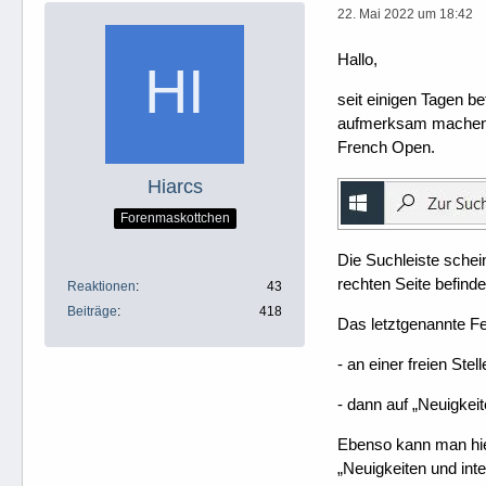
22. Mai 2022 um 18:42
Hallo,
seit einigen Tagen b
aufmerksam machen so
French Open.
Hiarcs
Forenmaskottchen
Die Suchleiste schei
rechten Seite befind
Reaktionen
43
Beiträge
418
Das letztgenannte F
- an einer freien Ste
- dann auf „Neuigkei
Ebenso kann man hier
„Neuigkeiten und in