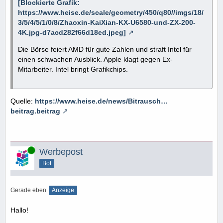
[Blockierte Grafik:
https://www.heise.de/scale/geometry/450/q80//imgs/18/
3/5/4/5/1/0/8/Zhaoxin-KaiXian-KX-U6580-und-ZX-200-
4K.jpg-d7acd282f66d18ed.jpeg]
Die Börse feiert AMD für gute Zahlen und straft Intel für
einen schwachen Ausblick. Apple klagt gegen Ex-
Mitarbeiter. Intel bringt Grafikchips.
Quelle:
https://www.heise.de/news/Bitrausch…
beitrag.beitrag
Online
Werbepost
Bot
Gerade eben
Anzeige
Hallo!