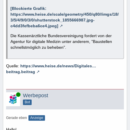
[Blockierte Grafik:
https://www.heise.de/scale/geometry/450/q80//imgs/18/
3/5/4/9/0/3/0/shutterstock_1855666987.jpg-
c4dd3fefbeba6ce4.jpeg]
Die Kassenärztliche Bundesvereinigung fordert von der
Agentur für digitale Medizin unter anderem, "Baustellen
schnellstmöglich zu beheben".
Quelle:
https://www.heise.de/news/Digitales…
beitrag.beitrag
Online
Werbepost
Bot
Gerade eben
Anzeige
Hallo!