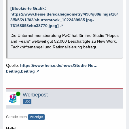
[Blockierte Grafik:
https://www.heise.de/scale/geometry/450/q80//imgs/18/
3/5/5/2/1/8/2/shutterstock_1022439985.jpg-
76168093ebc38770.jpeg]
Die Unternehmensberatung PwC hat für ihre Studie "Hopes
and Fears" weltweit gut 52.000 Beschäftigte zu New Work,
Fachkräftemangel und Rationalisierung befragt.
Quelle:
https://www.heise.de/news/Studie-Nu…
beitrag.beitrag
Online
Werbepost
Bot
Gerade eben
Anzeige
Hallo!