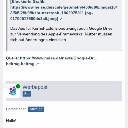
[Blockierte Grafik:
https://www.heise.de/scale/geometry/450/q80//imgs/18/
3/5/5/2/9/9/8/shutterstock_1862075311.jpg-
01704517980da3a0.jpeg]
Das Aus für Kernel-Extensions zwingt auch Google Drive
zur Verwendung des Apple-Frameworks. Nutzer müssen
sich auf Änderungen einstellen.
Quelle:
https://www.heise.de/news/Google-Dr…
beitrag.beitrag
Online
Werbepost
Bot
Gerade eben
Anzeige
Hallo!