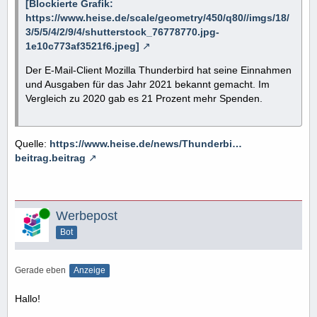
[Blockierte Grafik:
https://www.heise.de/scale/geometry/450/q80//imgs/18/
3/5/5/4/2/9/4/shutterstock_76778770.jpg-
1e10c773af3521f6.jpeg]
Der E-Mail-Client Mozilla Thunderbird hat seine Einnahmen
und Ausgaben für das Jahr 2021 bekannt gemacht. Im
Vergleich zu 2020 gab es 21 Prozent mehr Spenden.
Quelle:
https://www.heise.de/news/Thunderbi…
beitrag.beitrag
Online
Werbepost
Bot
Gerade eben
Anzeige
Hallo!